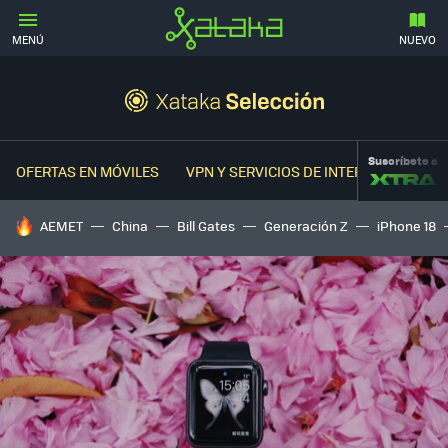
MENÚ
NUEVO
Suscríbete a
OFERTAS EN MÓVILES
VPN Y SERVICIOS DE INTERNET
OFER
HOY SE HABLA DE
AEMET
China
Bill Gates
Generación Z
iPhone 18