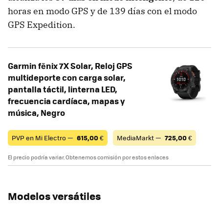
horas en modo GPS y de 139 días con el modo
GPS Expedition.
Garmin fēnix ​​7X Solar, Reloj GPS
multideporte con carga solar,
pantalla táctil, linterna LED,
frecuencia cardíaca, mapas y
música, Negro
PVP en Mi Electro —
615,00
€
MediaMarkt —
725,00
€
El precio podría variar. Obtenemos comisión por estos enlaces
Modelos versátiles