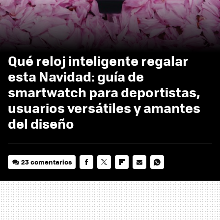
Qué reloj inteligente regalar
esta Navidad: guía de
smartwatch para deportistas,
usuarios versátiles y amantes
del diseño
23 comentarios
FACEBOOK
TWITTER
FLIPBOARD
E-
WHATSAPP
MAIL