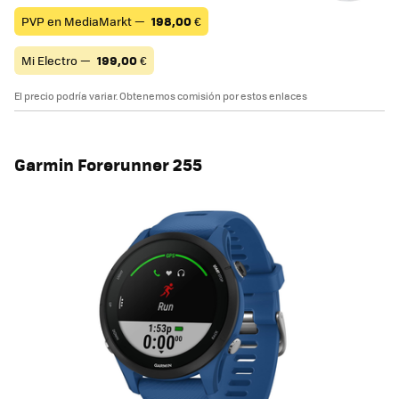
PVP en MediaMarkt —
198,00
€
Mi Electro —
199,00
€
El precio podría variar. Obtenemos comisión por estos enlaces
Garmin Forerunner 255