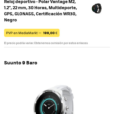
Reloj deportivo - Polar Vantage M2,
1.2", 22 mm, 30 Horas, Multideporte,
GPS, GLONASS, Certificación WR30,
Negro
PVP en MediaMarkt —
199,00
€
El precio podría variar. Obtenemos comisión por estos enlaces
Suunto 9 Baro