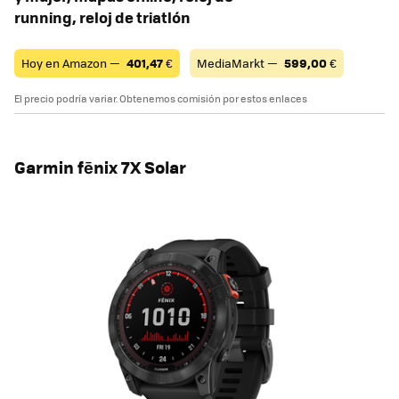
running, reloj de triatlón
Hoy en Amazon —
401,47
€
MediaMarkt —
599,00
€
El precio podría variar. Obtenemos comisión por estos enlaces
Garmin fēnix ​​7X Solar