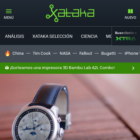
MENÚ
NUEVO
Suscríbete a
ANÁLISIS
XATAKA SELECCIÓN
CIENCIA
MOVILIDAD
HOY SE HABLA DE
China
Tim Cook
NASA
Fallout
Bugatti
iPhone 
🖨️ ¡Sorteamos una impresora 3D Bambu Lab A2L Combo!