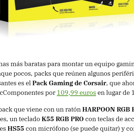
mas más baratas para montar un equipo gamin
nque pocos, packs que reúnen algunos perifér
santes es el
Pack Gaming de Corsair
, que ah
 PcComponentes por
109,99 euros
en lugar de 
 pack que viene con un ratón
HARPOON RGB 
les, un teclado
K55 RGB PRO
con teclas de acc
res
HS55
con micrófono (se puede quitar) y c