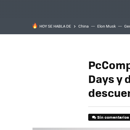
HOY SE HABLA DE
China
Elon Musk
Ge
PcCompo
Days y 
descue
Sin comentarios