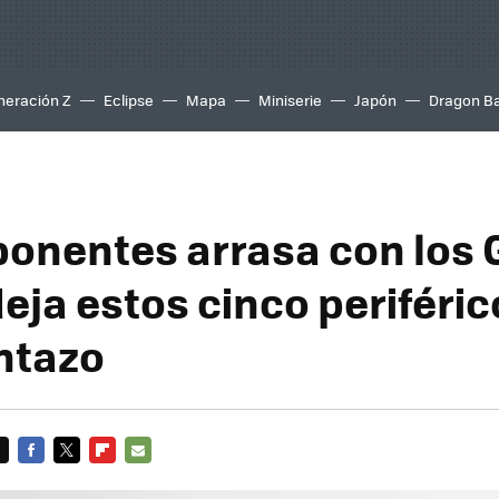
neración Z
Eclipse
Mapa
Miniserie
Japón
Dragon Ba
nentes arrasa con los
deja estos cinco periféri
ntazo
FACEBOOK
TWITTER
FLIPBOARD
E-