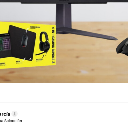
arcía
aka Selección