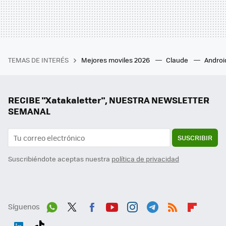
TEMAS DE INTERÉS
Mejores moviles 2026
Claude
Androi
RECIBE "Xatakaletter", NUESTRA NEWSLETTER
SEMANAL
SUSCRIBIR
Suscribiéndote aceptas nuestra
política de privacidad
Síguenos
Wh
Twit
Fac
You
Inst
Tele
RSS
Flip