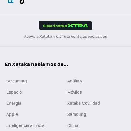
ats
ter
ebo
tub
agr
gra
boa
Link
Tikt
App
ok
e
am
m
rd
edI
ok
Suscríbete a
n
Apoya a Xataka y disfruta ventajas exclusivas
En Xataka hablamos de...
Streaming
Análisis
Espacio
Móviles
Energía
Xataka Movilidad
Apple
Samsung
Inteligencia artificial
China