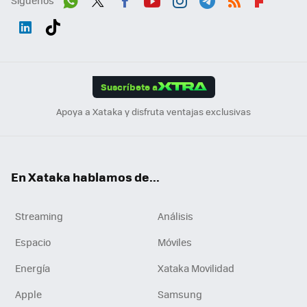
Wh
Twit
Fac
You
Inst
Tele
RSS
Flip
ats
ter
ebo
tub
agr
gra
boa
Link
Tikt
App
ok
e
am
m
rd
edI
ok
Suscríbete a
n
Apoya a Xataka y disfruta ventajas exclusivas
En Xataka hablamos de...
Streaming
Análisis
Espacio
Móviles
Energía
Xataka Movilidad
Apple
Samsung