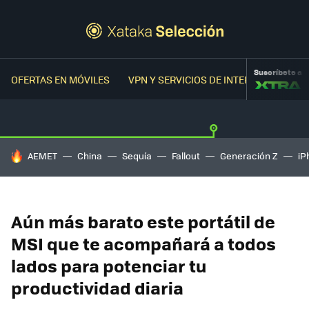
Suscríbete a
OFERTAS EN MÓVILES
VPN Y SERVICIOS DE INTERNET
OFER
HOY SE HABLA DE
AEMET
China
Sequía
Fallout
Generación Z
iP
Aún más barato este portátil de
MSI que te acompañará a todos
lados para potenciar tu
productividad diaria