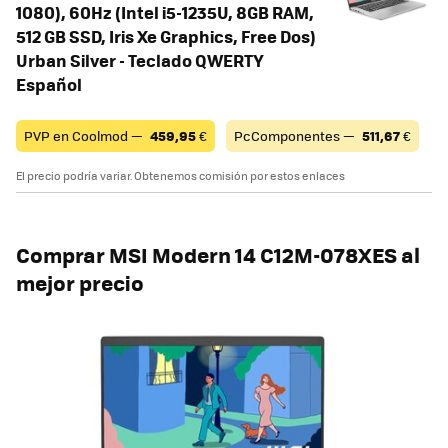
1080), 60Hz (Intel i5-1235U, 8GB RAM,
512 GB SSD, Iris Xe Graphics, Free Dos)
Urban Silver - Teclado QWERTY
Español
PVP en Coolmod —
459,95
€
PcComponentes —
511,67
€
El precio podría variar. Obtenemos comisión por estos enlaces
Comprar
MSI Modern 14 C12M-078XES
al
mejor precio