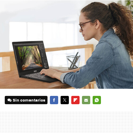
Sin comentarios
FACEBOOK
TWITTER
FLIPBOARD
E-
WHATSAPP
MAIL