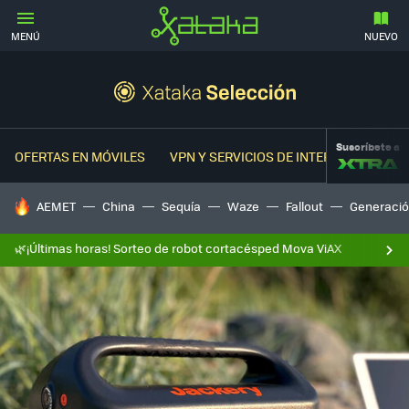
MENÚ
NUEVO
Suscríbete a
OFERTAS EN MÓVILES
VPN Y SERVICIOS DE INTERNET
OFER
HOY SE HABLA DE
AEMET
China
Sequía
Waze
Fallout
Generació
🌿¡Últimas horas! Sorteo de robot cortacésped Mova ViAX