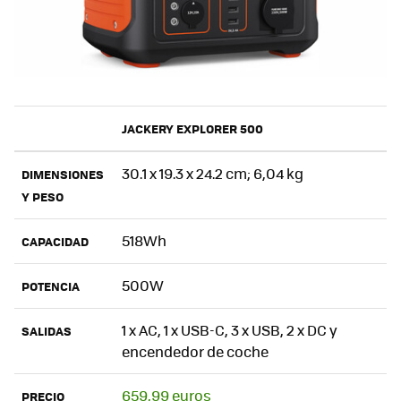
JACKERY EXPLORER 500
30.1 x 19.3 x 24.2 cm; 6,04 kg
DIMENSIONES
Y PESO
518Wh
CAPACIDAD
500W
POTENCIA
1 x AC, 1 x USB-C, 3 x USB, 2 x DC y
SALIDAS
encendedor de coche
659,99 euros
PRECIO