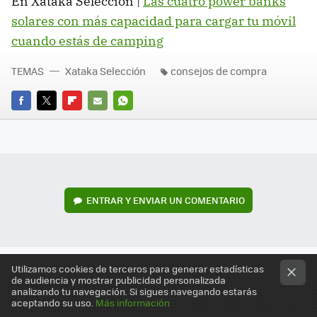
En Xataka Selección |
Las cuatro power banks
solares con más capacidad para cargar tu móvil
cuando estás de camping
TEMAS
Xataka Selección
consejos de compra
FACEBOOK
TWITTER
FLIPBOARD
E-
WHATSAPP
MAIL
ENTRAR Y ENVIAR UN COMENTARIO
Utilizamos cookies de terceros para generar estadísticas
de audiencia y mostrar publicidad personalizada
analizando tu navegación. Si sigues navegando estarás
aceptando su uso.
Más información