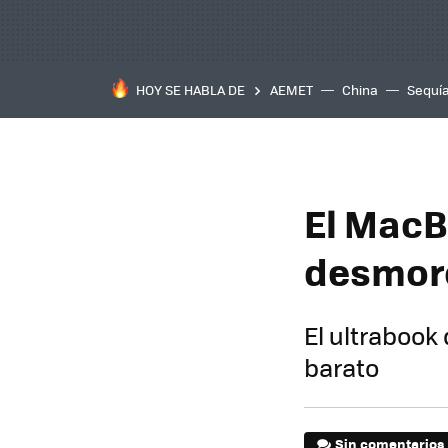
HOY SE HABLA DE
AEMET
China
Sequí
El MacB
desmoro
El ultrabook
barato
Sin comentarios