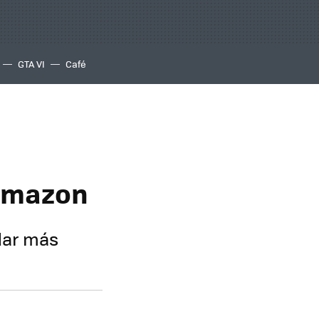
GTA VI
Café
 Amazon
edar más