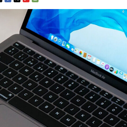
FACEBOOK
TWITTER
FLIPBOARD
E-
MAIL