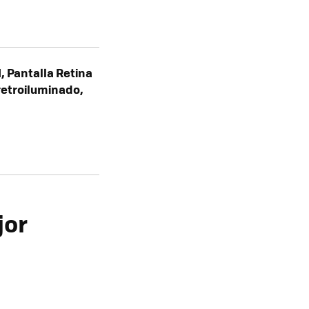
, Pantalla Retina
retroiluminado,
jor