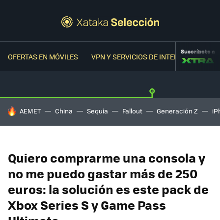
Suscríbete a
OFERTAS EN MÓVILES
VPN Y SERVICIOS DE INTERNET
OFER
HOY SE HABLA DE
AEMET
China
Sequía
Fallout
Generación Z
iP
Quiero comprarme una consola y
no me puedo gastar más de 250
euros: la solución es este pack de
Xbox Series S y Game Pass