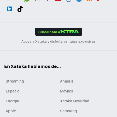
Wh
Twit
Fac
You
Inst
Tele
RSS
Flip
ats
ter
ebo
tub
agr
gra
boa
Link
Tikt
App
ok
e
am
m
rd
edI
ok
Suscríbete a
n
Apoya a Xataka y disfruta ventajas exclusivas
En Xataka hablamos de...
Streaming
Análisis
Espacio
Móviles
Energía
Xataka Movilidad
Apple
Samsung