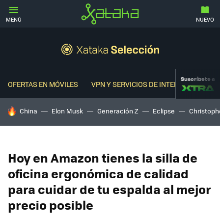
MENÚ
NUEVO
Suscríbete a
OFERTAS EN MÓVILES
VPN Y SERVICIOS DE INTERNET
OFER
HOY SE HABLA DE
China
Elon Musk
Generación Z
Eclipse
Christoph
Hoy en Amazon tienes la silla de
oficina ergonómica de calidad
para cuidar de tu espalda al mejor
precio posible