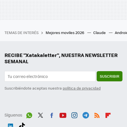
TEMAS DE INTERÉS
Mejores moviles 2026
Claude
Androi
RECIBE "Xatakaletter", NUESTRA NEWSLETTER
SEMANAL
SUSCRIBIR
Suscribiéndote aceptas nuestra
política de privacidad
Síguenos
Wh
Twit
Fac
You
Inst
Tele
RSS
Flip