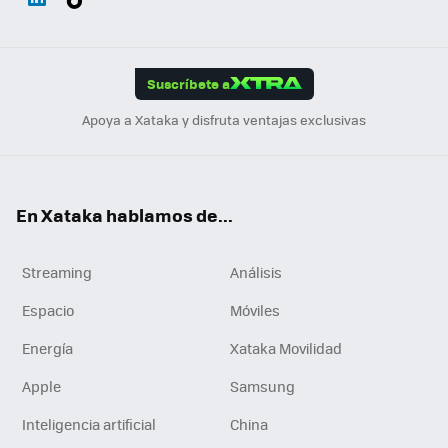
ats
ter
ebo
tub
agr
gra
boa
Link
Tikt
App
ok
e
am
m
rd
edI
ok
Suscríbete a
n
Apoya a Xataka y disfruta ventajas exclusivas
En Xataka hablamos de...
Streaming
Análisis
Espacio
Móviles
Energía
Xataka Movilidad
Apple
Samsung
Inteligencia artificial
China