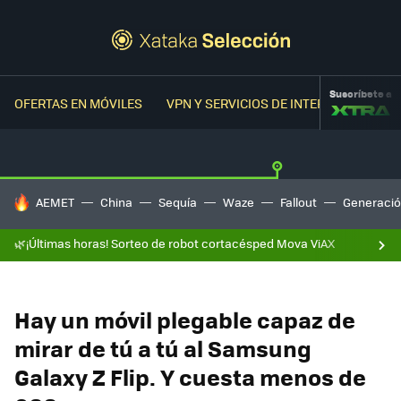
Suscríbete a
OFERTAS EN MÓVILES
VPN Y SERVICIOS DE INTERNET
OFER
HOY SE HABLA DE
AEMET
China
Sequía
Waze
Fallout
Generació
🌿¡Últimas horas! Sorteo de robot cortacésped Mova ViAX
Hay un móvil plegable capaz de
mirar de tú a tú al Samsung
Galaxy Z Flip. Y cuesta menos de