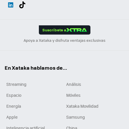
Wh
Twit
Fac
You
Inst
Tele
RSS
Flip
ats
ter
ebo
tub
agr
gra
boa
Link
Tikt
App
ok
e
am
m
rd
edI
ok
Suscríbete a
n
Apoya a Xataka y disfruta ventajas exclusivas
En Xataka hablamos de...
Streaming
Análisis
Espacio
Móviles
Energía
Xataka Movilidad
Apple
Samsung
Inteligencia artificial
China