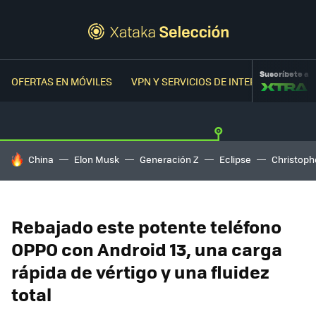
Suscríbete a
OFERTAS EN MÓVILES
VPN Y SERVICIOS DE INTERNET
OFER
HOY SE HABLA DE
China
Elon Musk
Generación Z
Eclipse
Christoph
Rebajado este potente teléfono
OPPO con Android 13, una carga
rápida de vértigo y una fluidez
total