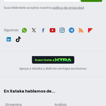
Suscribiéndote aceptas nuestra
política de privacidad
Síguenos
Wh
Twit
Fac
You
Inst
Tele
RSS
Flip
ats
ter
ebo
tub
agr
gra
boa
Link
Tikt
App
ok
e
am
m
rd
edI
ok
Suscríbete a
n
Apoya a Xataka y disfruta ventajas exclusivas
En Xataka hablamos de...
Streaming
Análisis