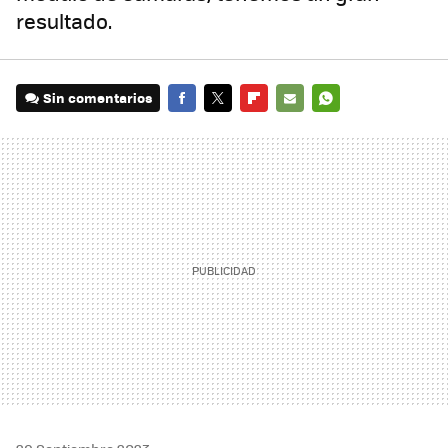
resultado.
Sin comentarios
FACEBOOK
TWITTER
FLIPBOARD
E-
WHATSAPP
MAIL