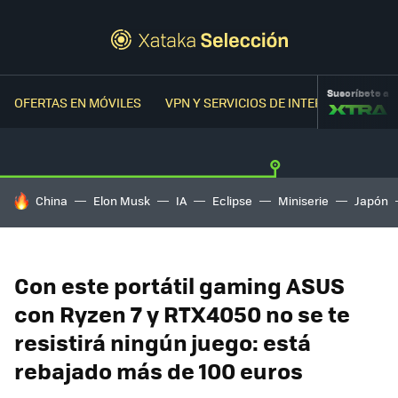
Suscríbete a
OFERTAS EN MÓVILES
VPN Y SERVICIOS DE INTERNET
OFER
HOY SE HABLA DE
China
Elon Musk
IA
Eclipse
Miniserie
Japón
Con este portátil gaming ASUS
con Ryzen 7 y RTX4050 no se te
resistirá ningún juego: está
rebajado más de 100 euros