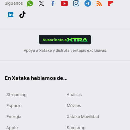
Síguenos
Wh
Twit
Fac
You
Inst
Tele
RSS
Flip
ats
ter
ebo
tub
agr
gra
boa
Link
Tikt
App
ok
e
am
m
rd
edI
ok
Suscríbete a
n
Apoya a Xataka y disfruta ventajas exclusivas
En Xataka hablamos de...
Streaming
Análisis
Espacio
Móviles
Energía
Xataka Movilidad
Apple
Samsung