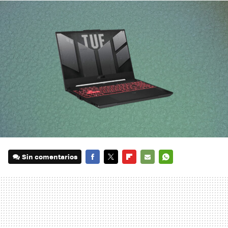
Sin comentarios
FACEBOOK
TWITTER
FLIPBOARD
E-
WHATSAPP
MAIL