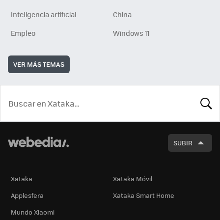
Inteligencia artificial
China
Empleo
Windows 11
VER MÁS TEMAS
BUSCA
SUBIR
Xataka
Xataka Móvil
Applesfera
Xataka Smart Home
Mundo Xiaomi