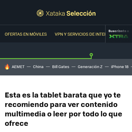
Suscríbete a
OFERTAS EN MÓVILES
VPN Y SERVICIOS DE INTERNET
OFER
HOY SE HABLA DE
AEMET
China
Bill Gates
Generación Z
iPhone 18
Esta es la tablet barata que yo te
recomiendo para ver contenido
multimedia o leer por todo lo que
ofrece