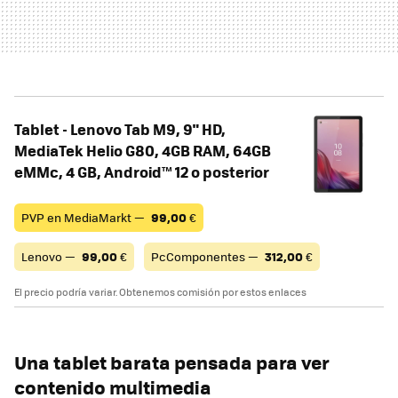
Tablet - Lenovo Tab M9, 9" HD,
MediaTek Helio G80, 4GB RAM, 64GB
eMMc, 4 GB, Android™ 12 o posterior
PVP en MediaMarkt —
99,00
€
Lenovo —
99,00
€
PcComponentes —
312,00
€
El precio podría variar. Obtenemos comisión por estos enlaces
Una tablet barata pensada para ver
contenido multimedia