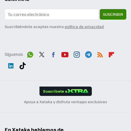
SUSCRIBIR
Suscribiéndote aceptas nuestra
política de privacidad
Síguenos
Wh
Twit
Fac
You
Inst
Tele
RSS
Flip
ats
ter
ebo
tub
agr
gra
boa
Link
Tikt
App
ok
e
am
m
rd
edI
ok
Suscríbete a
n
Apoya a Xataka y disfruta ventajas exclusivas
En Xataka hablamos de...