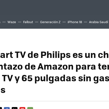
a
Waze
Fallout
Generación Z
iPhone 18
Arabia Saudí
rt TV de Philips es un ch
tazo de Amazon para te
 TV y 65 pulgadas sin ga
os