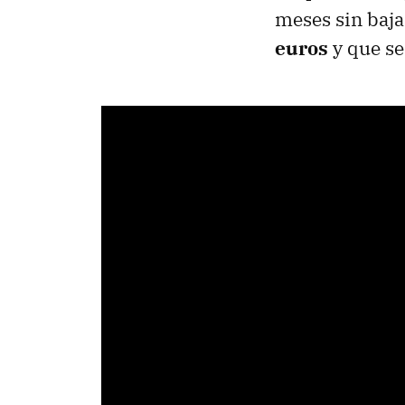
meses sin baja
euros
y que s