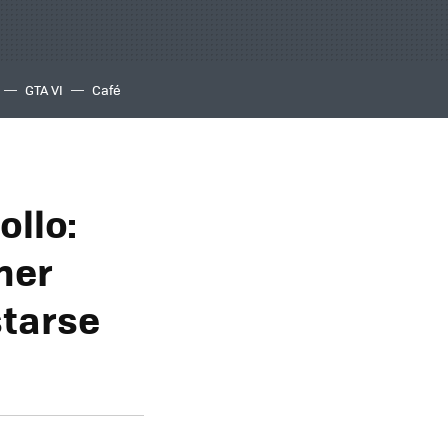
GTA VI
Café
ollo:
ner
starse