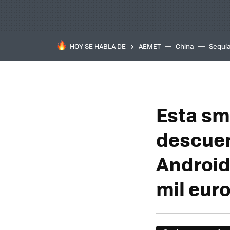
HOY SE HABLA DE
AEMET
China
Sequí
Esta sma
descuen
Android
mil eur