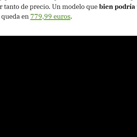
r tanto de precio. Un modelo que
bien podría 
e queda en
779,99 euros
.