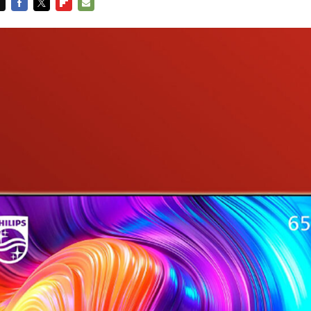
FACEBOOK
TWITTER
FLIPBOARD
E-
MAIL