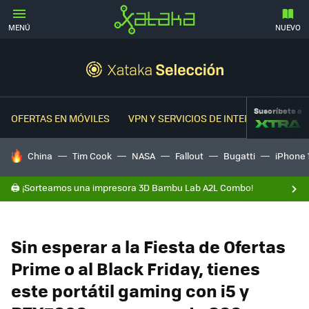
MENÚ
NUEVO
Suscríbete a
OFERTAS EN MÓVILES
VPN Y SERVICIOS DE INTERNET
OFER
HOY SE HABLA DE
China
Tim Cook
NASA
Fallout
Bugatti
iPhone 
🖨️ ¡Sorteamos una impresora 3D Bambu Lab A2L Combo!
Sin esperar a la Fiesta de Ofertas
Prime o al Black Friday, tienes
este portátil gaming con i5 y