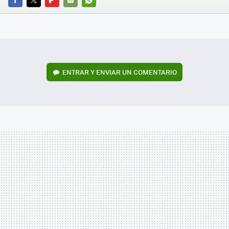
FACEBOOK
TWITTER
FLIPBOARD
E-
WHATSAPP
MAIL
ENTRAR Y ENVIAR UN COMENTARIO