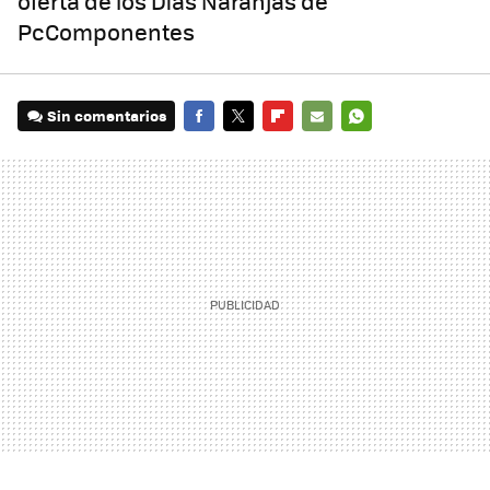
oferta de los Días Naranjas de
PcComponentes
Sin comentarios
FACEBOOK
TWITTER
FLIPBOARD
E-
WHATSAPP
MAIL