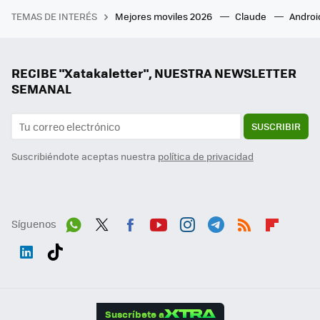
TEMAS DE INTERÉS
Mejores moviles 2026
Claude
Androi
RECIBE "Xatakaletter", NUESTRA NEWSLETTER
SEMANAL
SUSCRIBIR
Suscribiéndote aceptas nuestra
política de privacidad
Síguenos
Wh
Twit
Fac
You
Inst
Tele
RSS
Flip
ats
ter
ebo
tub
agr
gra
boa
Link
Tikt
App
ok
e
am
m
rd
edI
ok
Suscríbete a
n