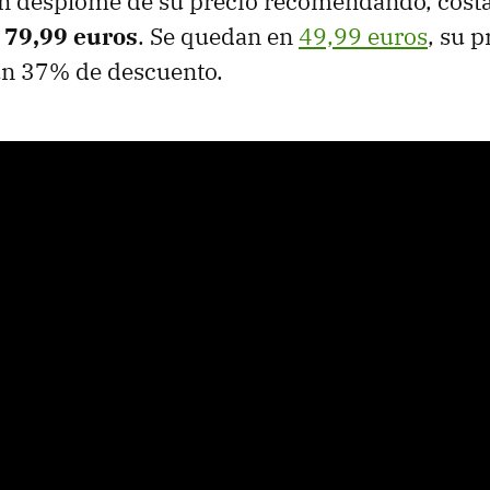
n desplome de su precio recomendando, cost
e
79,99 euros
. Se quedan en
49,99 euros
, su 
 un 37% de descuento.