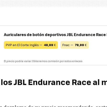
Auriculares de botón deportivos JBL Endurance Race
PVP en El Corte Inglés —
49,99
€
Fnac —
79,99
€
El precio podría variar. Obtenemos comisión por estos enlaces
los JBL Endurance Race al 