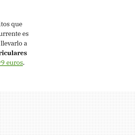
tos que
urrente es
llevarlo a
riculares
99 euros
.