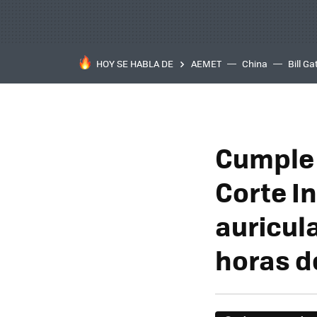
HOY SE HABLA DE
AEMET
China
Bill Ga
Cumple 
Corte I
auricul
horas d