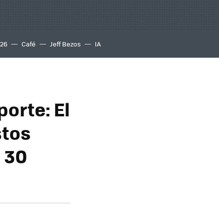
S26
Café
Jeff Bezos
IA
orte: El
stos
n 30