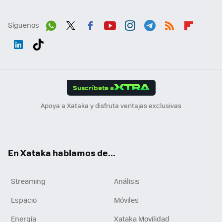
Síguenos
Wh
Twit
Fac
You
Inst
Tele
RSS
Flip
ats
ter
ebo
tub
agr
gra
boa
Link
Tikt
App
ok
e
am
m
rd
edI
ok
Suscríbete a
n
Apoya a Xataka y disfruta ventajas exclusivas
En Xataka hablamos de...
Streaming
Análisis
Espacio
Móviles
Energía
Xataka Movilidad