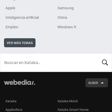
Apple
Samsung
Inteligencia artificial
China
Empleo
Windows 11
VER MÁS TEMAS
BUSCA
SUBIR
Xataka
Xataka Móvil
Applesfera
Xataka Smart Home