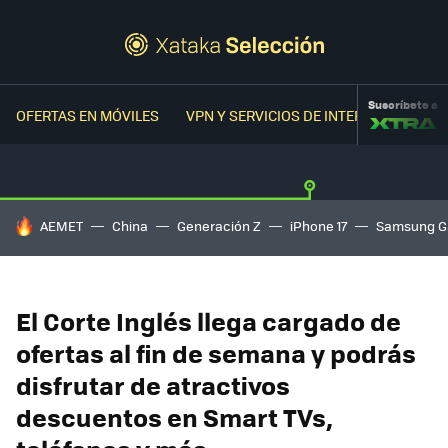
Suscríbete a
OFERTAS EN MÓVILES
VPN Y SERVICIOS DE INTERNET
OFER
HOY SE HABLA DE
AEMET
China
Generación Z
iPhone 17
Samsung G
El Corte Inglés llega cargado de
ofertas al fin de semana y podrás
disfrutar de atractivos
descuentos en Smart TVs,