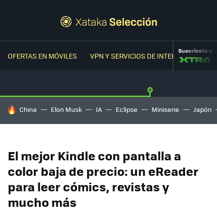
Suscríbete a
OFERTAS EN MÓVILES
VPN Y SERVICIOS DE INTERNET
OFER
HOY SE HABLA DE
China
Elon Musk
IA
Eclipse
Miniserie
Japón
El mejor Kindle con pantalla a
color baja de precio: un eReader
para leer cómics, revistas y
mucho más