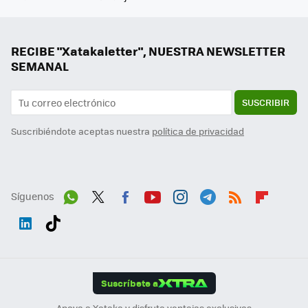
RECIBE "Xatakaletter", NUESTRA NEWSLETTER
SEMANAL
SUSCRIBIR
Suscribiéndote aceptas nuestra
política de privacidad
Síguenos
Wh
Twit
Fac
You
Inst
Tele
RSS
Flip
ats
ter
ebo
tub
agr
gra
boa
Link
Tikt
App
ok
e
am
m
rd
edI
ok
Suscríbete a
n
Apoya a Xataka y disfruta ventajas exclusivas