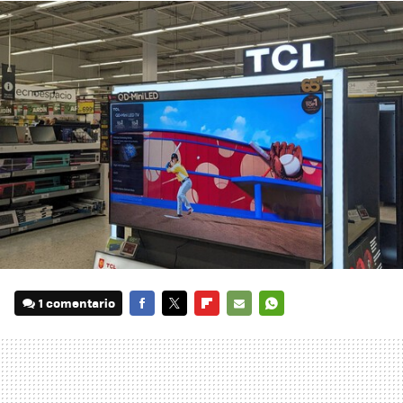
1 comentario
FACEBOOK
TWITTER
FLIPBOARD
E-
WHATSAPP
MAIL