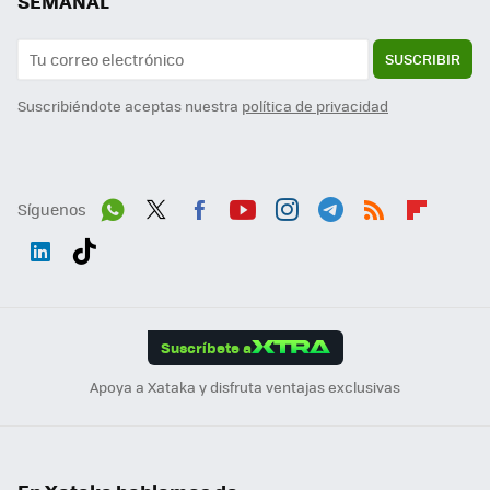
SEMANAL
SUSCRIBIR
Suscribiéndote aceptas nuestra
política de privacidad
Síguenos
Wh
Twit
Fac
You
Inst
Tele
RSS
Flip
ats
ter
ebo
tub
agr
gra
boa
Link
Tikt
App
ok
e
am
m
rd
edI
ok
Suscríbete a
n
Apoya a Xataka y disfruta ventajas exclusivas