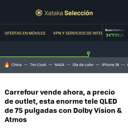
Suscríbete a
OFERTAS EN MÓVILES
VPN Y SERVICIOS DE INTERNET
OFER
HOY SE HABLA DE
China
Tim Cook
NASA
Ola de calor
iPhone 18
Carrefour vende ahora, a precio
de outlet, esta enorme tele QLED
de 75 pulgadas con Dolby Vision &
Atmos