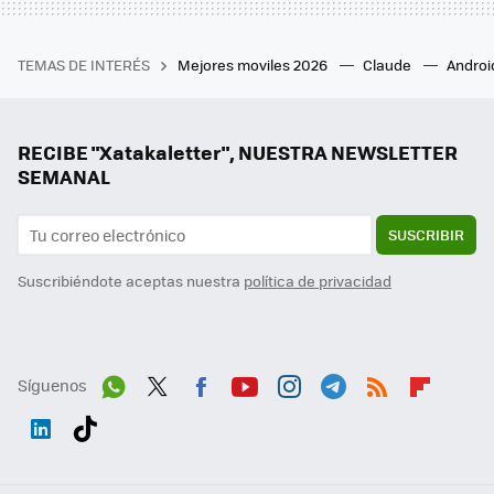
TEMAS DE INTERÉS
Mejores moviles 2026
Claude
Androi
RECIBE "Xatakaletter", NUESTRA NEWSLETTER
SEMANAL
SUSCRIBIR
Suscribiéndote aceptas nuestra
política de privacidad
Síguenos
Wh
Twit
Fac
You
Inst
Tele
RSS
Flip
ats
ter
ebo
tub
agr
gra
boa
Link
Tikt
App
ok
e
am
m
rd