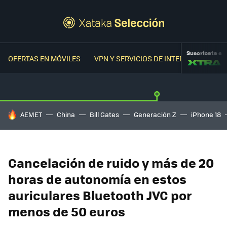
Suscríbete a
OFERTAS EN MÓVILES
VPN Y SERVICIOS DE INTERNET
OFER
HOY SE HABLA DE
AEMET
China
Bill Gates
Generación Z
iPhone 18
Cancelación de ruido y más de 20
horas de autonomía en estos
auriculares Bluetooth JVC por
menos de 50 euros