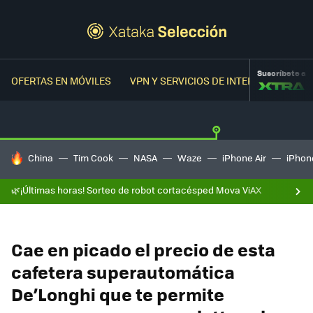
Suscríbete a
OFERTAS EN MÓVILES
VPN Y SERVICIOS DE INTERNET
OFER
HOY SE HABLA DE
China
Tim Cook
NASA
Waze
iPhone Air
iPhone
🌿¡Últimas horas! Sorteo de robot cortacésped Mova ViAX
Cae en picado el precio de esta
cafetera superautomática
De’Longhi que te permite