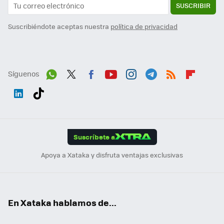
SUSCRIBIR
Suscribiéndote aceptas nuestra
política de privacidad
Síguenos
Wh
Twit
Fac
You
Inst
Tele
RSS
Flip
ats
ter
ebo
tub
agr
gra
boa
Link
Tikt
App
ok
e
am
m
rd
edI
ok
Suscríbete a
n
Apoya a Xataka y disfruta ventajas exclusivas
En Xataka hablamos de...