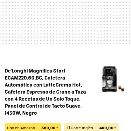
De'Longhi Magnifica Start
ECAM220.60.BG, Cafetera
Automática con LatteCrema Hot,
Cafetera Espresso de Grano a Taza
con 4 Recetas de Un Solo Toque,
Panel de Control de Tacto Suave,
1450W, Negro
Hoy en Amazon —
369,99
€
El Corte Inglés —
499,00
€