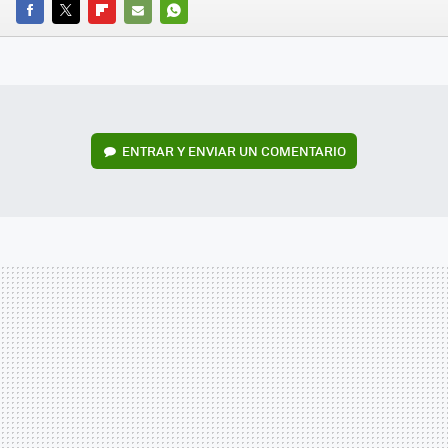
FACEBOOK
TWITTER
FLIPBOARD
E-
WHATSAPP
MAIL
ENTRAR Y ENVIAR UN COMENTARIO