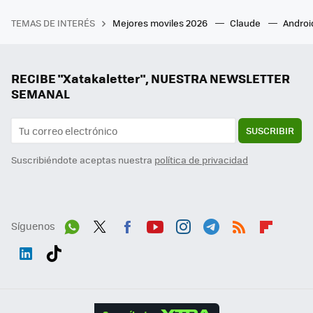
TEMAS DE INTERÉS
Mejores moviles 2026
Claude
Androi
RECIBE "Xatakaletter", NUESTRA NEWSLETTER
SEMANAL
SUSCRIBIR
Suscribiéndote aceptas nuestra
política de privacidad
Síguenos
Wh
Twit
Fac
You
Inst
Tele
RSS
Flip
ats
ter
ebo
tub
agr
gra
boa
Link
Tikt
App
ok
e
am
m
rd
edI
ok