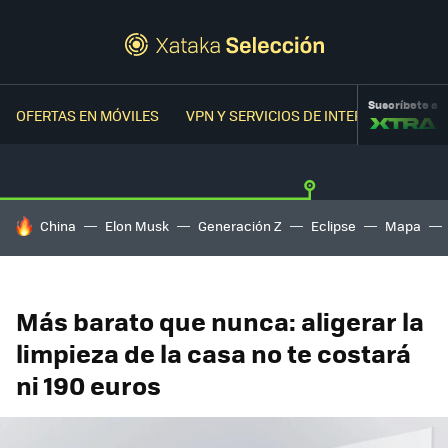
Suscríbete a
OFERTAS EN MÓVILES
VPN Y SERVICIOS DE INTERNET
OFER
HOY SE HABLA DE
China
Elon Musk
Generación Z
Eclipse
Mapa
Más barato que nunca: aligerar la
limpieza de la casa no te costará
ni 190 euros