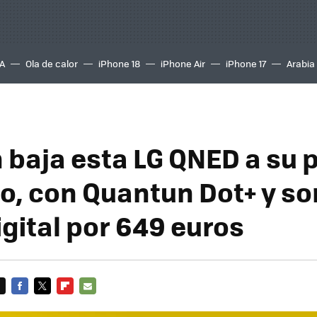
A
Ola de calor
iPhone 18
iPhone Air
iPhone 17
Arabia
baja esta LG QNED a su p
o, con Quantun Dot+ y so
igital por 649 euros
FACEBOOK
TWITTER
FLIPBOARD
E-