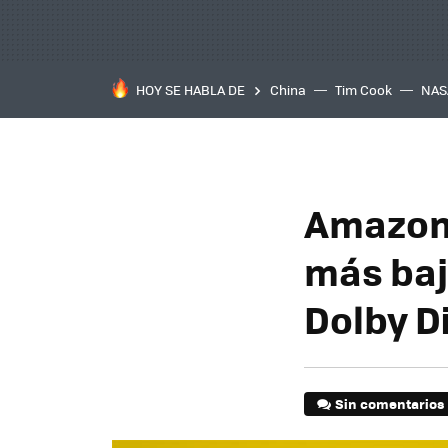
HOY SE HABLA DE
China
Tim Cook
NAS
Amazon 
más baj
Dolby D
Sin comentarios