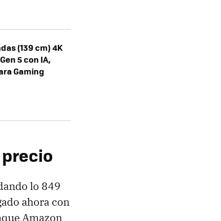
das (139 cm) 4K
Gen 5 con IA,
para Gaming
 precio
ndando lo 849
egado ahora con
unque Amazon