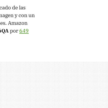
cado de las
 imagen y con un
ales. Amazon
6QA
por
649