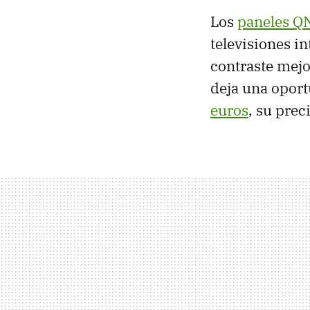
Los
paneles Q
televisiones in
contraste mejo
deja una opor
euros
, su pre