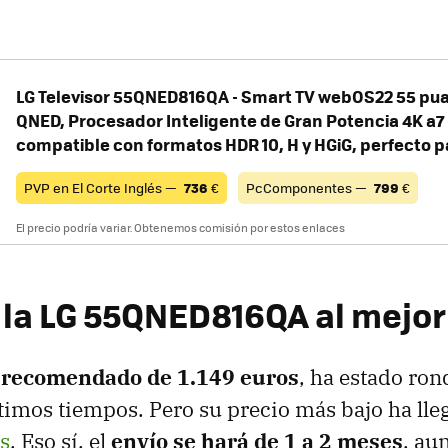
LG Televisor 55QNED816QA - Smart TV webOS22 55 pua
QNED, Procesador Inteligente de Gran Potencia 4K a7 
compatible con formatos HDR 10, H y HGiG, perfecto 
PVP en El Corte Inglés —
736
€
PcComponentes —
799
€
El precio podría variar. Obtenemos comisión por estos enlaces
la LG 55QNED816QA al mejor
 recomendado de 1.149 euros
, ha estado ro
ltimos tiempos. Pero su precio más bajo ha ll
s
. Eso sí, el
envío se hará de 1 a 2 meses
, a