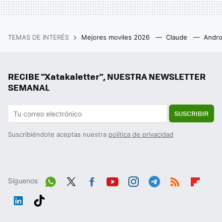
TEMAS DE INTERÉS
Mejores moviles 2026
Claude
Andro
RECIBE "Xatakaletter", NUESTRA NEWSLETTER
SEMANAL
SUSCRIBIR
Suscribiéndote aceptas nuestra
política de privacidad
Síguenos
Wh
Twit
Fac
You
Inst
Tele
RSS
Flip
ats
ter
ebo
tub
agr
gra
boa
Link
Tikt