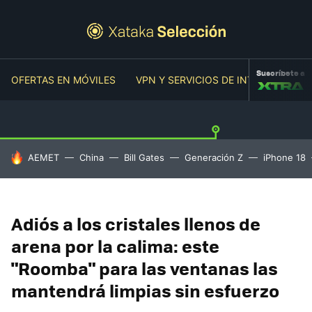
Suscríbete a
OFERTAS EN MÓVILES
VPN Y SERVICIOS DE INTERNET
O
HOY SE HABLA DE
AEMET
China
Bill Gates
Generación Z
iPhone 18
Adiós a los cristales llenos de
arena por la calima: este
"Roomba" para las ventanas las
mantendrá limpias sin esfuerzo