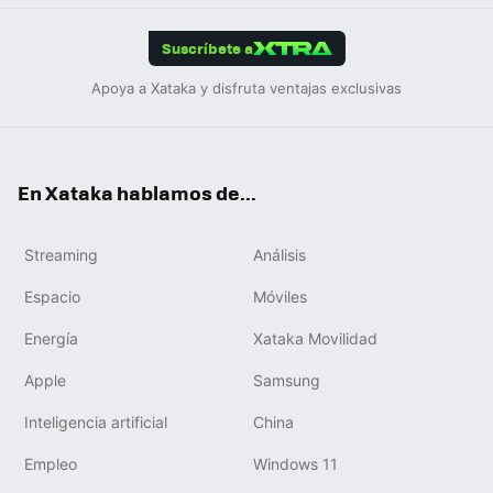
App
ok
e
am
m
rd
edIn
ok
Suscríbete a
Apoya a Xataka y disfruta ventajas exclusivas
En Xataka hablamos de...
Streaming
Análisis
Espacio
Móviles
Energía
Xataka Movilidad
Apple
Samsung
Inteligencia artificial
China
Empleo
Windows 11