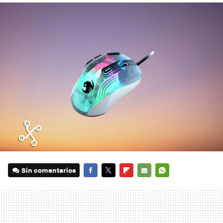
Sin comentarios
FACEBOOK
TWITTER
FLIPBOARD
E-
WHATSAPP
MAIL