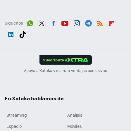
Síguenos
Wh
Twit
Fac
You
Inst
Tele
RSS
Flip
ats
ter
ebo
tub
agr
gra
boa
Link
Tikt
App
ok
e
am
m
rd
edI
ok
Suscríbete a
n
Apoya a Xataka y disfruta ventajas exclusivas
En Xataka hablamos de...
Streaming
Análisis
Espacio
Móviles