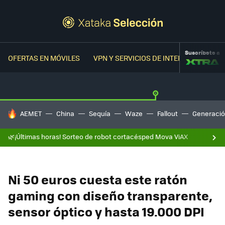
Suscríbete a
OFERTAS EN MÓVILES
VPN Y SERVICIOS DE INTERNET
OFER
HOY SE HABLA DE
AEMET
China
Sequía
Waze
Fallout
Generació
🌿¡Últimas horas! Sorteo de robot cortacésped Mova ViAX
Ni 50 euros cuesta este ratón
gaming con diseño transparente,
sensor óptico y hasta 19.000 DPI