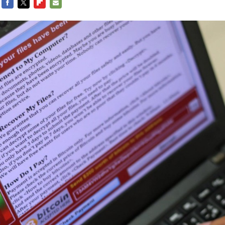
FACEBOOK
TWITTER
FLIPBOARD
E-
MAIL