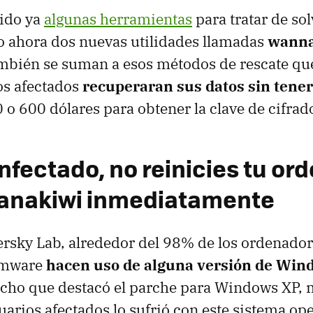
ido ya
algunas herramientas
para tratar de sol
o ahora dos nuevas utilidades llamadas
wanna
mbién se suman a esos métodos de rescate qu
os afectados
recuperaran sus datos sin tener
 o 600 dólares para obtener la clave de cifrad
infectado, no reinicies tu or
anakiwi inmediatamente
rsky Lab, alrededor del 98% de los ordenador
omware
hacen uso de alguna versión de Win
ucho que destacó el parche para Windows XP,
uarios afectados lo sufrió con este sistema ope