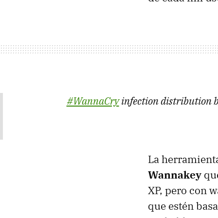
#WannaCry
infection distribution
La herramient
Wannakey
que
XP, pero con w
que estén bas