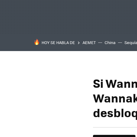
HOY SE HABLA DE
AEMET
China
Sequí
Si Wann
Wannake
desbloq