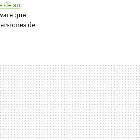
s de su
lware que
versiones de