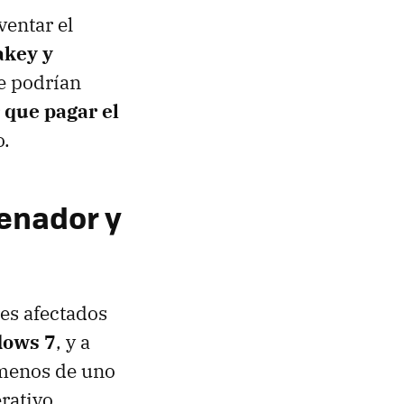
ventar el
key y
e podrían
 que pagar el
o.
denador y
es afectados
dows 7
, y a
 menos de uno
rativo.