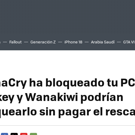
a
Fallout
Generación Z
iPhone 18
Arabia Saudí
GTA VI
aCry ha bloqueado tu PC
y y Wanakiwi podrían
uearlo sin pagar el resc