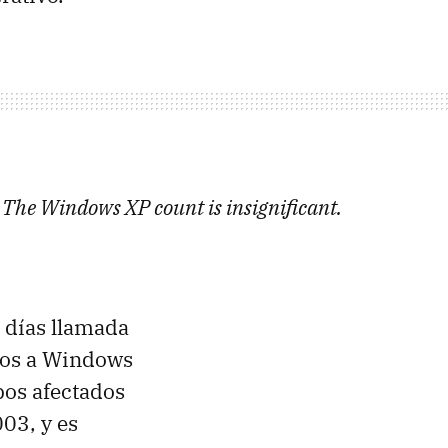
 The Windows XP count is insignificant.
s días llamada
dos a Windows
pos afectados
03, y es