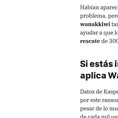
Habían aparec
problema, per
wanakkiwi
ta
ayudar a que l
rescate
de 300
Si estás 
aplica W
Datos de Kaspe
por este rans
pesar de lo m
de cada mil us