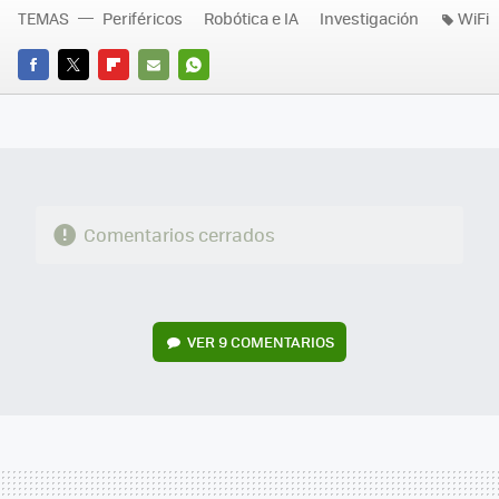
TEMAS
Periféricos
Robótica e IA
Investigación
WiFi
FACEBOOK
TWITTER
FLIPBOARD
E-
WHATSAPP
MAIL
Comentarios cerrados
VER
9 COMENTARIOS