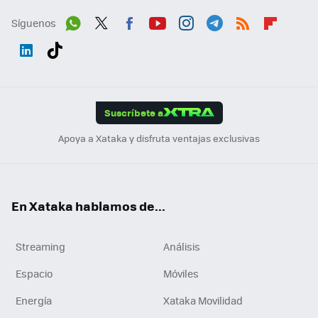
Síguenos
Wh
Twit
Fac
You
Inst
Tele
RSS
Flip
ats
ter
ebo
tub
agr
gra
boa
Link
Tikt
App
ok
e
am
m
rd
edI
ok
Suscríbete a
n
Apoya a Xataka y disfruta ventajas exclusivas
En Xataka hablamos de...
Streaming
Análisis
Espacio
Móviles
Energía
Xataka Movilidad