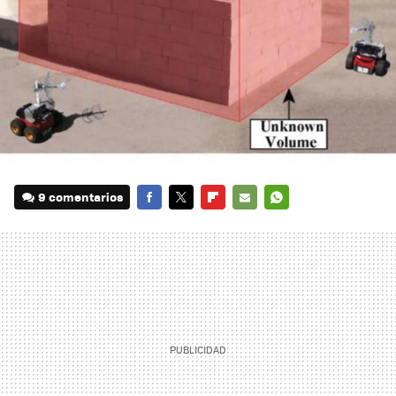
9 comentarios
FACEBOOK
TWITTER
FLIPBOARD
E-
WHATSAPP
MAIL