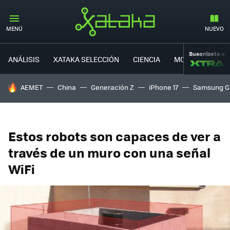
MENÚ
NUEVO
Suscríbete a
ANÁLISIS
XATAKA SELECCIÓN
CIENCIA
MOVILIDAD
HOY SE HABLA DE
AEMET
China
Generación Z
iPhone 17
Samsung G
Estos robots son capaces de ver a
través de un muro con una señal
WiFi