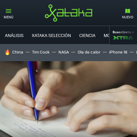
MENÚ
NUEVO
Suscríbete a
ANÁLISIS
XATAKA SELECCIÓN
CIENCIA
MOVILIDAD
HOY SE HABLA DE
China
Tim Cook
NASA
Ola de calor
iPhone 18