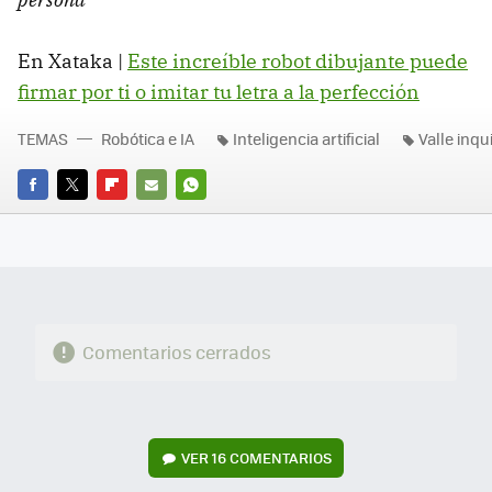
En Xataka |
Este increíble robot dibujante puede
firmar por ti o imitar tu letra a la perfección
TEMAS
Robótica e IA
Inteligencia artificial
Valle inqu
FACEBOOK
TWITTER
FLIPBOARD
E-
WHATSAPP
MAIL
Comentarios cerrados
VER
16 COMENTARIOS