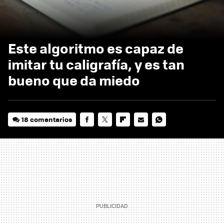
Este algoritmo es capaz de
imitar tu caligrafía, y es tan
bueno que da miedo
18 comentarios
FACEBOOK
TWITTER
FLIPBOARD
E-
WHATSAPP
MAIL