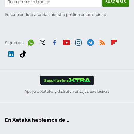
SUSCRIBIR
Suscribiéndote aceptas nuestra
política de privacidad
Síguenos
Wh
Twit
Fac
You
Inst
Tele
RSS
Flip
ats
ter
ebo
tub
agr
gra
boa
Link
Tikt
App
ok
e
am
m
rd
edI
ok
Suscríbete a
n
Apoya a Xataka y disfruta ventajas exclusivas
En Xataka hablamos de...