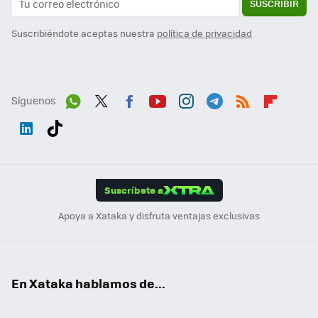
SUSCRIBIR
Suscribiéndote aceptas nuestra
política de privacidad
Síguenos
Wh
Twit
Fac
You
Inst
Tele
RSS
Flip
ats
ter
ebo
tub
agr
gra
boa
Link
Tikt
App
ok
e
am
m
rd
edI
ok
Suscríbete a
n
Apoya a Xataka y disfruta ventajas exclusivas
En Xataka hablamos de...