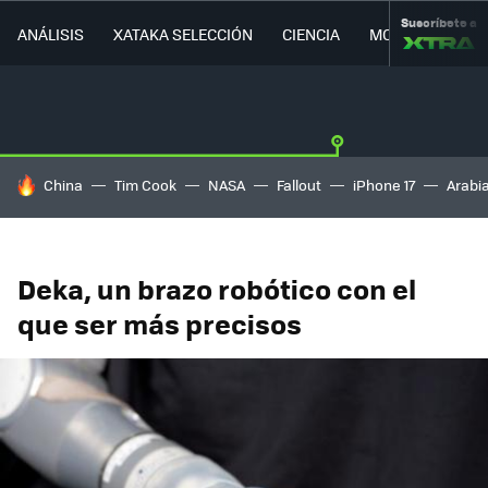
Suscríbete a
ANÁLISIS
XATAKA SELECCIÓN
CIENCIA
MOVILIDAD
HOY SE HABLA DE
China
Tim Cook
NASA
Fallout
iPhone 17
Arabi
Deka, un brazo robótico con el
que ser más precisos