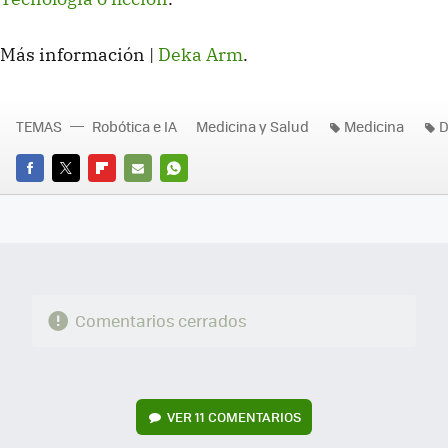
Más información |
Deka Arm
.
TEMAS
Robótica e IA
Medicina y Salud
Medicina
D
FACEBOOK
TWITTER
FLIPBOARD
E-
WHATSAPP
MAIL
Comentarios cerrados
VER
11 COMENTARIOS