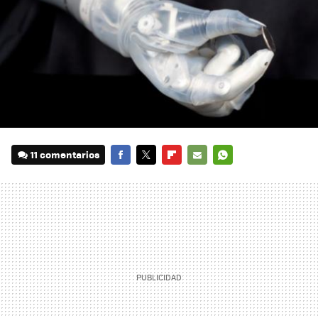
11 comentarios
FACEBOOK
TWITTER
FLIPBOARD
E-
WHATSAPP
MAIL