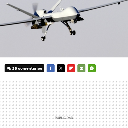
26 comentarios
FACEBOOK
TWITTER
FLIPBOARD
E-
WHATSAPP
MAIL