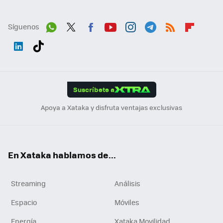
Síguenos
Wh
Twit
Fac
You
Inst
Tele
RSS
Flip
ats
ter
ebo
tub
agr
gra
boa
Link
Tikt
App
ok
e
am
m
rd
edI
ok
Suscríbete a
n
Apoya a Xataka y disfruta ventajas exclusivas
En Xataka hablamos de...
Streaming
Análisis
Espacio
Móviles
Energía
Xataka Movilidad