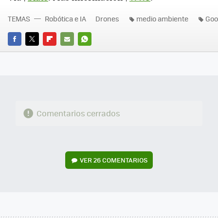
TEMAS
Robótica e IA
Drones
medio ambiente
Goo
FACEBOOK
TWITTER
FLIPBOARD
E-
WHATSAPP
MAIL
Comentarios cerrados
VER
26 COMENTARIOS