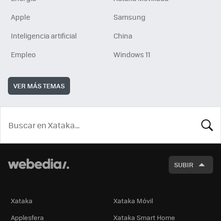
Apple
Samsung
Inteligencia artificial
China
Empleo
Windows 11
VER MÁS TEMAS
BUSCA
SUBIR
Xataka
Xataka Móvil
Applesfera
Xataka Smart Home