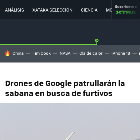
Suscríbete a
ANÁLISIS
XATAKA SELECCIÓN
CIENCIA
MOVILIDAD
HOY SE HABLA DE
China
Tim Cook
NASA
Ola de calor
iPhone 18
Drones de Google patrullarán la
sabana en busca de furtivos