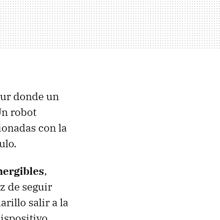
pur donde un
Un robot
ionadas con la
ulo.
mergibles
,
z de seguir
illo salir a la
ispositivo.