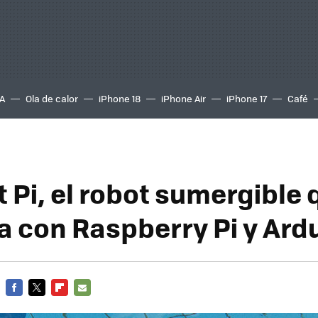
A
Ola de calor
iPhone 18
iPhone Air
iPhone 17
Café
 Pi, el robot sumergible 
a con Raspberry Pi y Ard
FACEBOOK
TWITTER
FLIPBOARD
E-