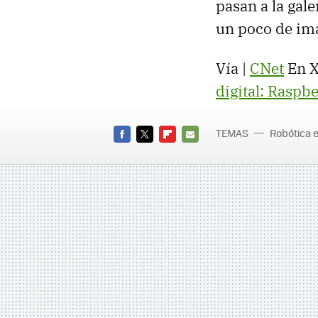
pasan a la gal
un poco de im
Vía |
CNet
En X
digital: Raspbe
TEMAS
Robótica e
FACEBOOK
TWITTER
FLIPBOARD
E-
MAIL