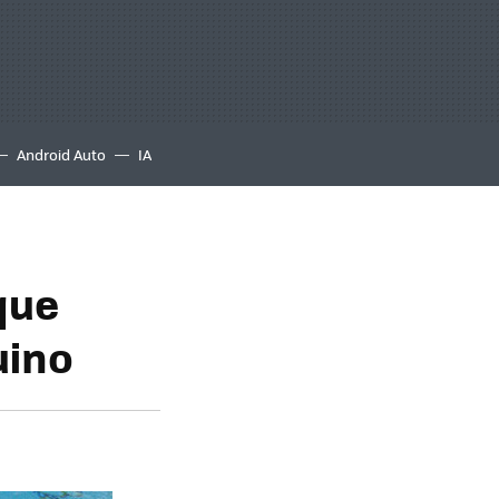
Android Auto
IA
que
uino