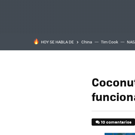
HOY SE HABLA DE
China
Tim Cook
NAS
Coconut
funcion
10 comentarios