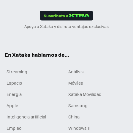
App
ok
e
am
m
rd
edI
ok
Suscríbete a
n
Apoya a Xataka y disfruta ventajas exclusivas
En Xataka hablamos de...
Streaming
Análisis
Espacio
Móviles
Energía
Xataka Movilidad
Apple
Samsung
Inteligencia artificial
China
Empleo
Windows 11