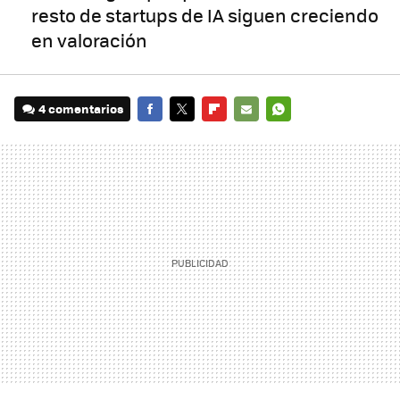
resto de startups de IA siguen creciendo
en valoración
4 comentarios
FACEBOOK
TWITTER
FLIPBOARD
E-
WHATSAPP
MAIL