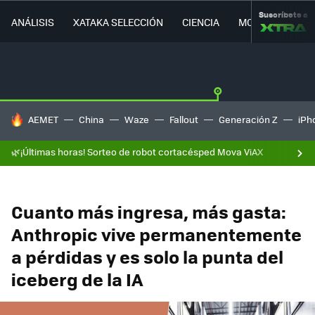
Suscríbete a
ANÁLISIS
XATAKA SELECCIÓN
CIENCIA
MOVILIDAD
HOY SE HABLA DE
AEMET
China
Waze
Fallout
Generación Z
iPh
🌿¡Últimas horas! Sorteo de robot cortacésped Mova ViAX
Cuanto más ingresa, más gasta:
Anthropic vive permanentemente
a pérdidas y es solo la punta del
iceberg de la IA