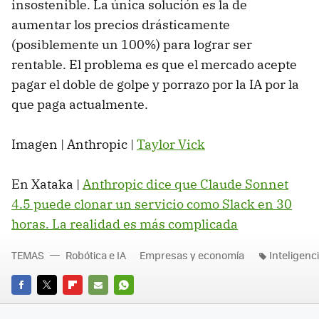
insostenible. La única solución es la de
aumentar los precios drásticamente
(posiblemente un 100%) para lograr ser
rentable. El problema es que el mercado acepte
pagar el doble de golpe y porrazo por la IA por la
que paga actualmente.
Imagen | Anthropic |
Taylor Vick
En Xataka |
Anthropic dice que Claude Sonnet
4.5 puede clonar un servicio como Slack en 30
horas. La realidad es más complicada
TEMAS
Robótica e IA
Empresas y economía
Inteligencia
FACEBOOK
TWITTER
FLIPBOARD
E-
WHATSAPP