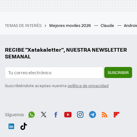
TEMAS DE INTERÉS
Mejores moviles 2026
Claude
Androi
RECIBE "Xatakaletter", NUESTRA NEWSLETTER
SEMANAL
SUSCRIBIR
Suscribiéndote aceptas nuestra
política de privacidad
Síguenos
Wh
Twit
Fac
You
Inst
Tele
RSS
Flip
ats
ter
ebo
tub
agr
gra
boa
Link
Tikt