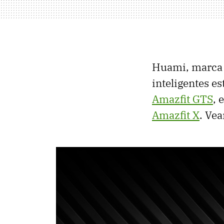
Huami, marca p
inteligentes e
Amazfit GTS
, 
Amazfit X
. Vea