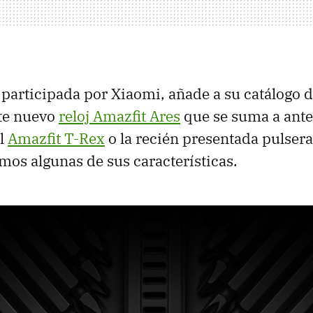
articipada por Xiaomi, añade a su catálogo d
ste nuevo
reloj Amazfit Ares
que se suma a ante
el
Amazfit T-Rex
o la recién presentada pulsera
mos algunas de sus características.