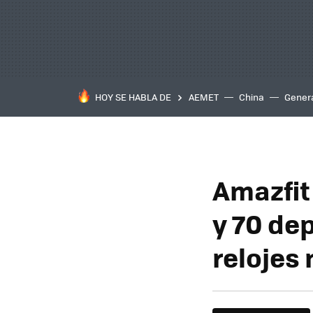
HOY SE HABLA DE
AEMET
China
Gener
Amazfit
y 70 dep
relojes