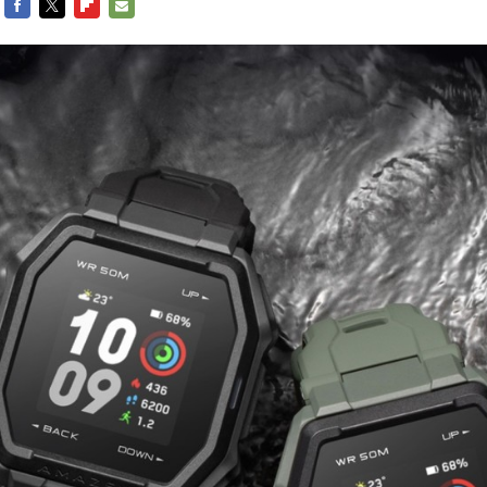
FACEBOOK
TWITTER
FLIPBOARD
E-
MAIL