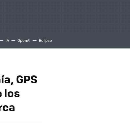
IA
OpenAI
Eclipse
ía, GPS
 los
rca