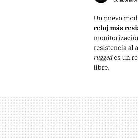
Un nuevo model
reloj más res
monitorización
resistencia al
rugged
es un re
libre.