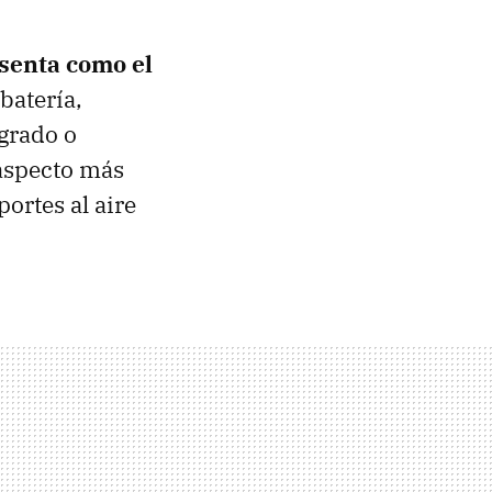
esenta como el
batería,
egrado o
 aspecto más
ortes al aire