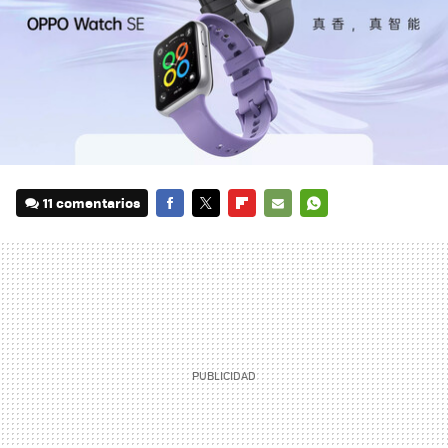
11 comentarios
FACEBOOK
TWITTER
FLIPBOARD
E-
WHATSAPP
MAIL