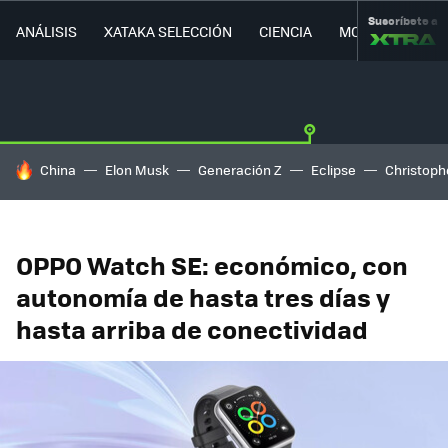
Suscríbete a
ANÁLISIS
XATAKA SELECCIÓN
CIENCIA
MOVILIDAD
HOY SE HABLA DE
China
Elon Musk
Generación Z
Eclipse
Christoph
OPPO Watch SE: económico, con
autonomía de hasta tres días y
hasta arriba de conectividad