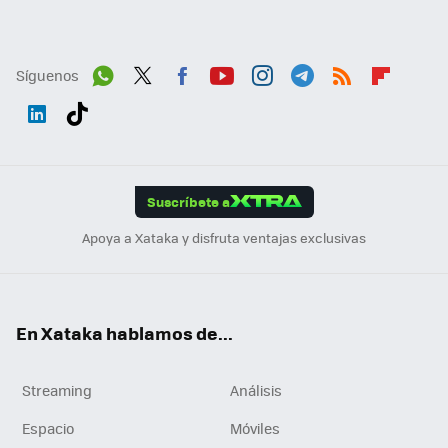
Síguenos
Wh
Twit
Fac
You
Inst
Tele
RSS
Flip
ats
ter
ebo
tub
agr
gra
boa
Link
Tikt
App
ok
e
am
m
rd
edI
ok
Suscríbete a
n
Apoya a Xataka y disfruta ventajas exclusivas
En Xataka hablamos de...
Streaming
Análisis
Espacio
Móviles