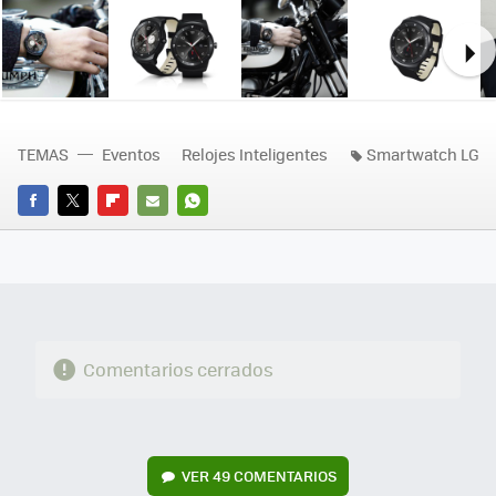
Ne
TEMAS
Eventos
Relojes Inteligentes
Smartwatch LG
FACEBOOK
TWITTER
FLIPBOARD
E-
WHATSAPP
MAIL
Comentarios cerrados
VER
49 COMENTARIOS