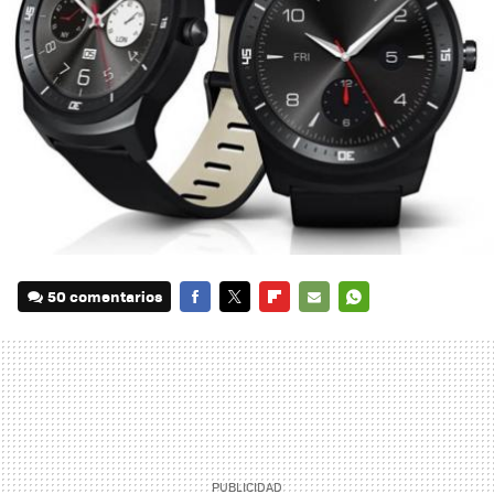
50 comentarios
FACEBOOK
TWITTER
FLIPBOARD
E-
WHATSAPP
MAIL