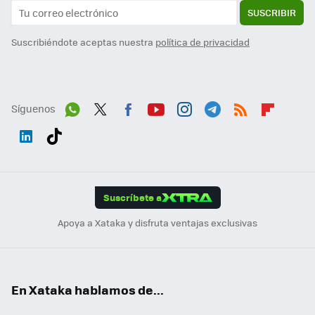
SUSCRIBIR
Suscribiéndote aceptas nuestra
política de privacidad
Síguenos
Wh
Twit
Fac
You
Inst
Tele
RSS
Flip
ats
ter
ebo
tub
agr
gra
boa
Link
Tikt
App
ok
e
am
m
rd
edI
ok
Suscríbete a
n
Apoya a Xataka y disfruta ventajas exclusivas
En Xataka hablamos de...