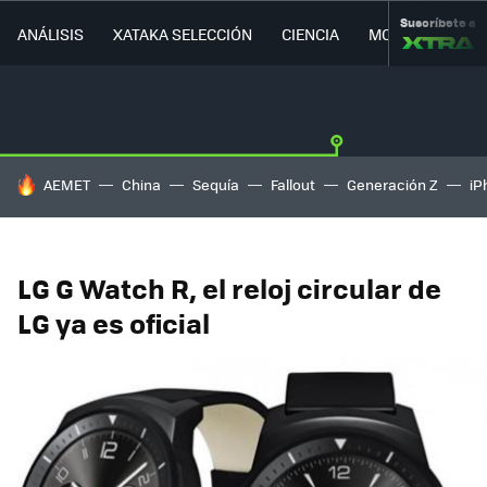
Suscríbete a
ANÁLISIS
XATAKA SELECCIÓN
CIENCIA
MOVILIDAD
HOY SE HABLA DE
AEMET
China
Sequía
Fallout
Generación Z
iP
LG G Watch R, el reloj circular de
LG ya es oficial