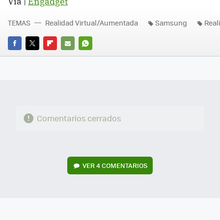
Vía |
Engadget
TEMAS
Realidad Virtual/Aumentada
Samsung
Real
FACEBOOK
TWITTER
FLIPBOARD
E-
WHATSAPP
MAIL
Comentarios cerrados
VER
4 COMENTARIOS