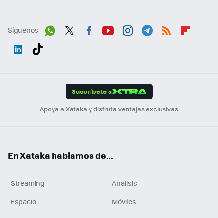
Síguenos
Wh
Twit
Fac
You
Inst
Tele
RSS
Flip
ats
ter
ebo
tub
agr
gra
boa
Link
Tikt
App
ok
e
am
m
rd
edI
ok
Suscríbete a
n
Apoya a Xataka y disfruta ventajas exclusivas
En Xataka hablamos de...
Streaming
Análisis
Espacio
Móviles