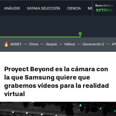
Suscríbete a
ANÁLISIS
XATAKA SELECCIÓN
CIENCIA
MOVILIDAD
HOY SE HABLA DE
AEMET
China
Sequía
Fallout
Generación Z
iP
Proyect Beyond es la cámara con
la que Samsung quiere que
grabemos vídeos para la realidad
virtual