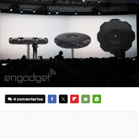
4 comentarios
FACEBOOK
TWITTER
FLIPBOARD
E-
WHATSAPP
MAIL