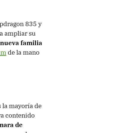
napdragon 835 y
a ampliar su
 nueva familia
am
de la mano
 la mayoría de
ra contenido
mara de