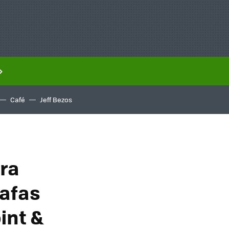
Café
Jeff Bezos
ra
gafas
int &