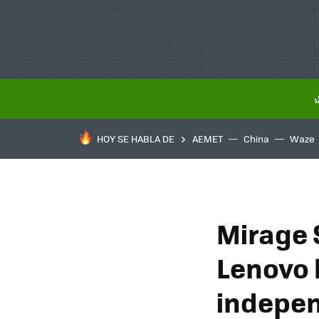
HOY SE HABLA DE
AEMET
China
Waze
Mirage 
Lenovo l
indepen