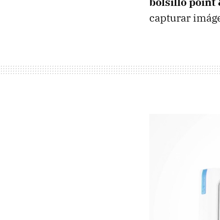
bolsillo point
capturar imáge