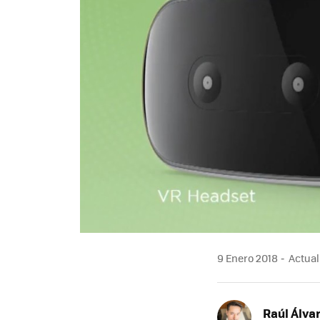
9 Enero 2018
Actuali
Raúl Álva