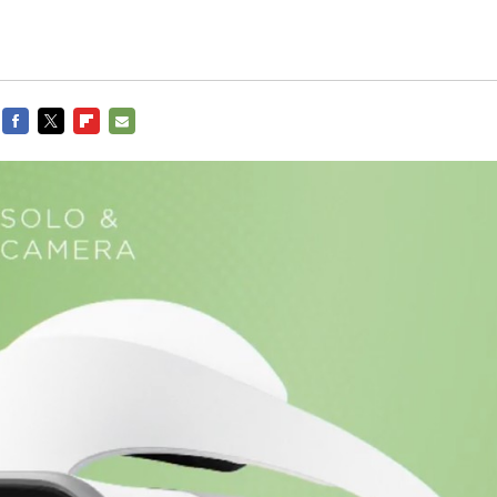
FACEBOOK
TWITTER
FLIPBOARD
E-
MAIL