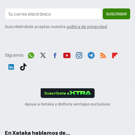
SUSCRIBIR
Suscribiéndote aceptas nuestra
política de privacidad
Síguenos
Wh
Twit
Fac
You
Inst
Tele
RSS
Flip
ats
ter
ebo
tub
agr
gra
boa
Link
Tikt
App
ok
e
am
m
rd
edI
ok
Suscríbete a
n
Apoya a Xataka y disfruta ventajas exclusivas
En Xataka hablamos de...