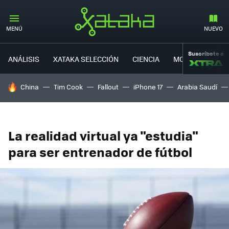
MENÚ
NUEVO
Suscríbete a
ANÁLISIS
XATAKA SELECCIÓN
CIENCIA
MOVILIDAD
HOY SE HABLA DE
China
Tim Cook
Fallout
iPhone 17
Arabia Saudí
La realidad virtual ya "estudia"
para ser entrenador de fútbol