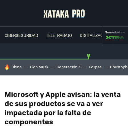
Suscríbete a
CIBERSEGURIDAD
TELETRABAJO
DIGITALIZACIÓN
CLOU
HOY SE HABLA DE
China
Elon Musk
Generación Z
Eclipse
Christoph
Microsoft y Apple avisan: la venta
de sus productos se va a ver
impactada por la falta de
componentes