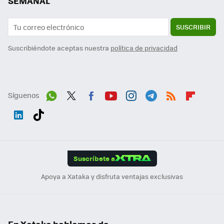
SEMANAL
SUSCRIBIR
Suscribiéndote aceptas nuestra
política de privacidad
Síguenos
Wh
Twit
Fac
You
Inst
Tele
RSS
Flip
ats
ter
ebo
tub
agr
gra
boa
Link
Tikt
App
ok
e
am
m
rd
edI
ok
Suscríbete a
n
Apoya a Xataka y disfruta ventajas exclusivas
En Xataka hablamos de...