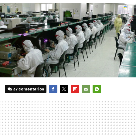
37 comentarios
FACEBOOK
TWITTER
FLIPBOARD
E-
WHATSAPP
MAIL