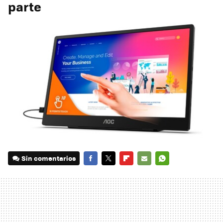
parte
Sin comentarios
FACEBOOK
TWITTER
FLIPBOARD
E-
WHATSAPP
MAIL