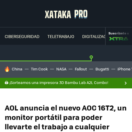
Suscríbete a
CIBERSEGURIDAD
TELETRABAJO
DIGITALIZACIÓN
CLOU
HOY SE HABLA DE
China
Tim Cook
NASA
Fallout
Bugatti
iPhone 
🖨️ ¡Sorteamos una impresora 3D Bambu Lab A2L Combo!
AOL anuncia el nuevo AOC 16T2, un
monitor portátil para poder
llevarte el trabajo a cualquier