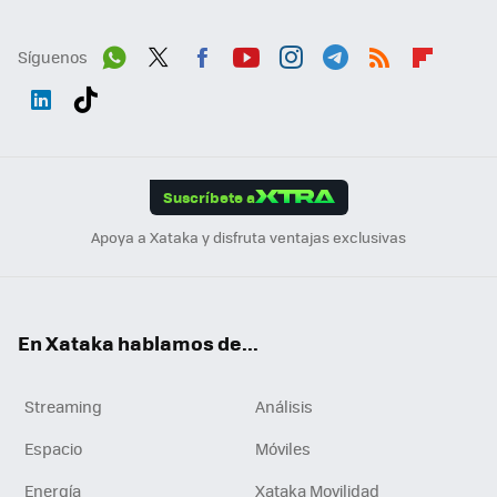
Síguenos
Wh
Twit
Fac
You
Inst
Tele
RSS
Flip
ats
ter
ebo
tub
agr
gra
boa
Link
Tikt
App
ok
e
am
m
rd
edI
ok
Suscríbete a
n
Apoya a Xataka y disfruta ventajas exclusivas
En Xataka hablamos de...
Streaming
Análisis
Espacio
Móviles
Energía
Xataka Movilidad