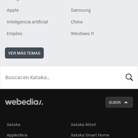
Apple
Samsung
Inteligencia artificial
China
Empleo
Windows 11
VER MÁS TEMAS
BUSCA
SUBIR
Xataka
Xataka Móvil
Applesfera
Xataka Smart Home