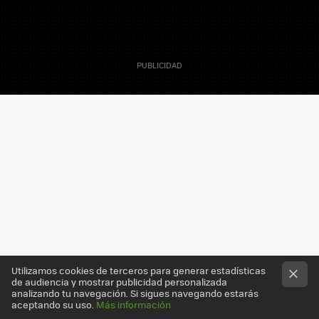
25 Marzo 2009
Javier Penalva
Editor - Tech
Utilizamos cookies de terceros para generar estadísticas
de audiencia y mostrar publicidad personalizada
analizando tu navegación. Si sigues navegando estarás
aceptando su uso.
Más información