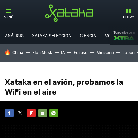
MENÚ
NUEVO
Suscríbete a
ANÁLISIS
XATAKA SELECCIÓN
CIENCIA
MOVILIDAD
HOY SE HABLA DE
China
Elon Musk
IA
Eclipse
Miniserie
Japón
Xataka en el avión, probamos la
WiFi en el aire
FACEBOOK
TWITTER
FLIPBOARD
E-
WHATSAPP
MAIL