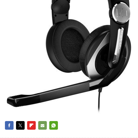
FACEBOOK
TWITTER
FLIPBOARD
E-
WHATSAPP