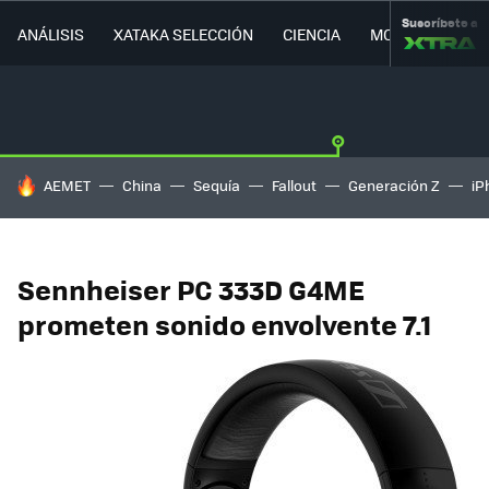
Suscríbete a
ANÁLISIS
XATAKA SELECCIÓN
CIENCIA
MOVILIDAD
HOY SE HABLA DE
AEMET
China
Sequía
Fallout
Generación Z
iP
Sennheiser PC 333D G4ME
prometen sonido envolvente 7.1