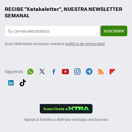
RECIBE "Xatakaletter", NUESTRA NEWSLETTER
SEMANAL
SUSCRIBIR
Suscribiéndote aceptas nuestra
política de privacidad
Síguenos
Wh
Twit
Fac
You
Inst
Tele
RSS
Flip
ats
ter
ebo
tub
agr
gra
boa
Link
Tikt
App
ok
e
am
m
rd
edI
ok
Suscríbete a
n
Apoya a Xataka y disfruta ventajas exclusivas