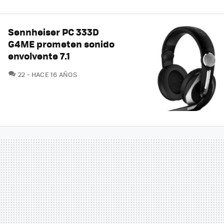
Sennheiser PC 333D
G4ME prometen sonido
envolvente 7.1
COMENTARIOS
22
HACE 16 AÑOS