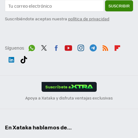
SUSCRIBIR
Suscribiéndote aceptas nuestra
política de privacidad
Síguenos
Wh
Twit
Fac
You
Inst
Tele
RSS
Flip
ats
ter
ebo
tub
agr
gra
boa
Link
Tikt
App
ok
e
am
m
rd
edI
ok
Suscríbete a
n
Apoya a Xataka y disfruta ventajas exclusivas
En Xataka hablamos de...