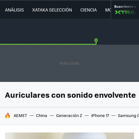
Suscríbete a
ANÁLISIS
XATAKA SELECCIÓN
CIENCIA
MOVILIDAD
Auriculares con sonido envolvente
HOY SE HABLA DE
AEMET
China
Generación Z
iPhone 17
Samsung G