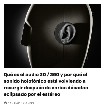
Qué es el audio 3D / 360 y por qué el
sonido holofónico está volviendo a
resurgir después de varias décadas
eclipsado por el estéreo
COMENTARIOS
13
HACE 7 AÑOS