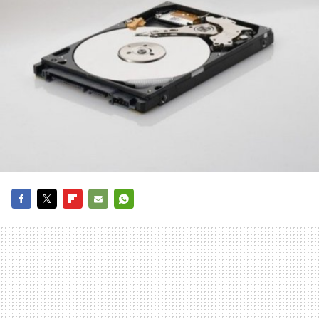
FACEBOOK
TWITTER
FLIPBOARD
E-
WHATSAPP
MAIL