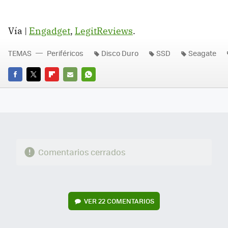
Vía |
Engadget
,
LegitReviews
.
TEMAS
Periféricos
Disco Duro
SSD
Seagate
FACEBOOK
TWITTER
FLIPBOARD
E-
WHATSAPP
MAIL
Comentarios cerrados
VER
22 COMENTARIOS