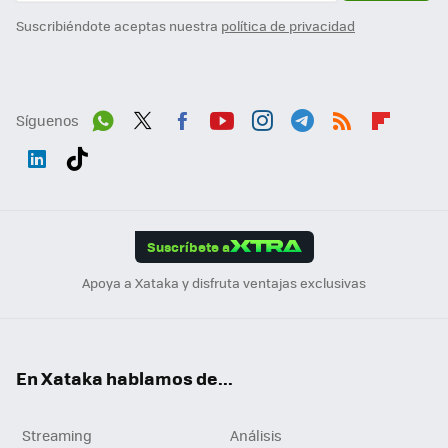
Suscribiéndote aceptas nuestra
política de privacidad
Síguenos
Wh
Twit
Fac
You
Inst
Tele
RSS
Flip
ats
ter
ebo
tub
agr
gra
boa
Link
Tikt
App
ok
e
am
m
rd
edI
ok
Suscríbete a
n
Apoya a Xataka y disfruta ventajas exclusivas
En Xataka hablamos de...
Streaming
Análisis