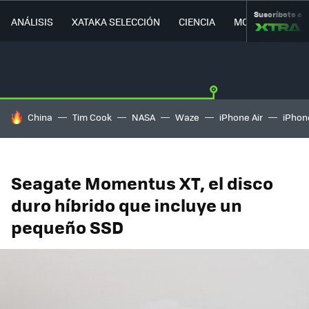
Suscríbete a
ANÁLISIS
XATAKA SELECCIÓN
CIENCIA
MOVILIDAD
HOY SE HABLA DE
China
Tim Cook
NASA
Waze
iPhone Air
iPhone
Seagate Momentus XT, el disco
duro híbrido que incluye un
pequeño SSD