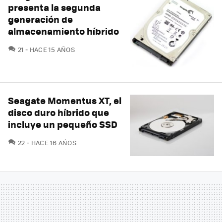
presenta la segunda
generación de
almacenamiento híbrido
COMENTARIOS
21
HACE 15 AÑOS
Seagate Momentus XT, el
disco duro híbrido que
incluye un pequeño SSD
COMENTARIOS
22
HACE 16 AÑOS