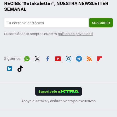
RECIBE "Xatakaletter", NUESTRA NEWSLETTER
SEMANAL
SUSCRIBIR
Suscribiéndote aceptas nuestra
política de privacidad
Síguenos
Wh
Twit
Fac
You
Inst
Tele
RSS
Flip
ats
ter
ebo
tub
agr
gra
boa
Link
Tikt
App
ok
e
am
m
rd
edI
ok
Suscríbete a
n
Apoya a Xataka y disfruta ventajas exclusivas