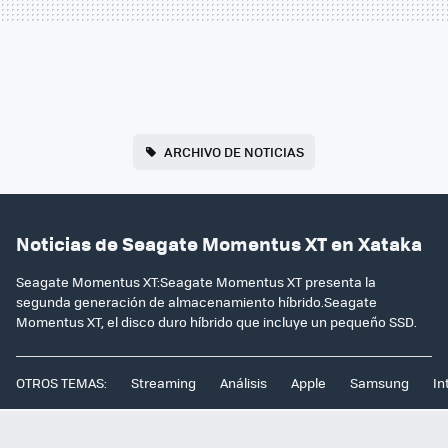
ARCHIVO DE NOTICIAS
Noticias de Seagate Momentus XT en Xataka
Seagate Momentus XT:Seagate Momentus XT presenta la
segunda generación de almacenamiento híbrido.Seagate
Momentus XT, el disco duro híbrido que incluye un pequeño SSD.
OTROS TEMAS:
Streaming
Análisis
Apple
Samsung
In