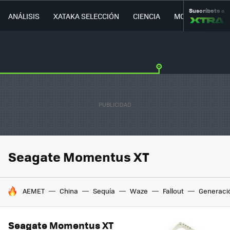
Suscríbete a
ANÁLISIS
XATAKA SELECCIÓN
CIENCIA
MOVILIDAD
Seagate Momentus XT
HOY SE HABLA DE
AEMET
China
Sequía
Waze
Fallout
Generaci
Seagate Momentus XT