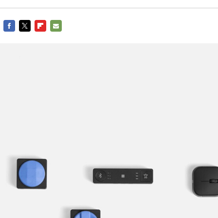
FACEBOOK
TWITTER
FLIPBOARD
E-
MAIL