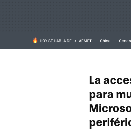
HOY SE HABLA DE
AEMET
China
Gener
La acces
para mu
Microso
perifér