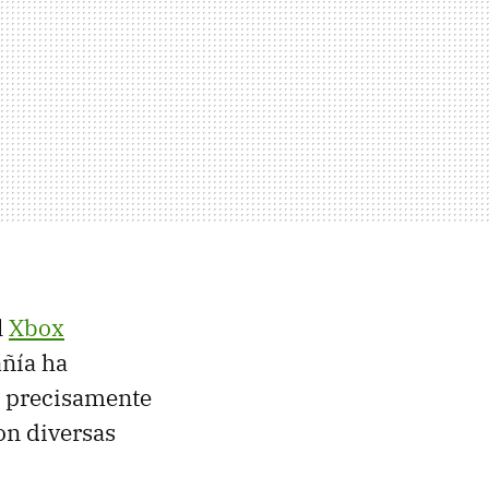
l
Xbox
añía ha
 precisamente
con diversas