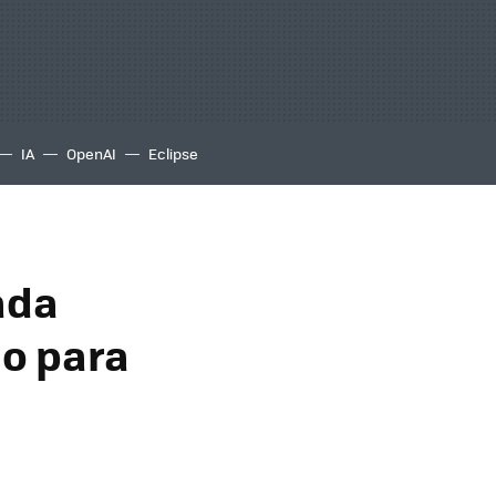
IA
OpenAI
Eclipse
ada
no para