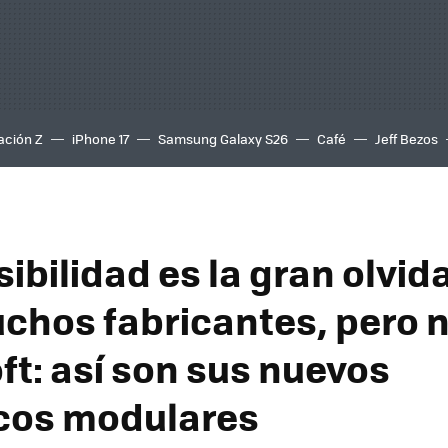
ación Z
iPhone 17
Samsung Galaxy S26
Café
Jeff Bezos
ibilidad es la gran olvid
chos fabricantes, pero 
ft: así son sus nuevos
icos modulares