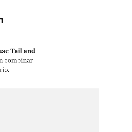
n
se Tail and
en combinar
rio.