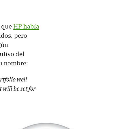
a que
HP había
idos, pero
gún
utivo del
su nombre:
tfolio well
ill be set for