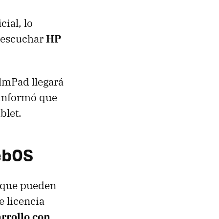
cial, lo
a escuchar
HP
lmPad llegará
 informó que
blet.
webOS
 que pueden
e licencia
rrollo con