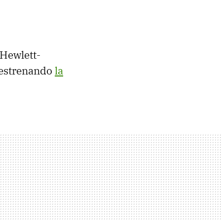
 Hewlett-
o estrenando
la