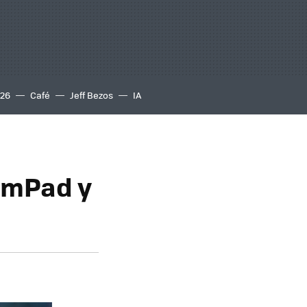
S26
Café
Jeff Bezos
IA
lmPad y