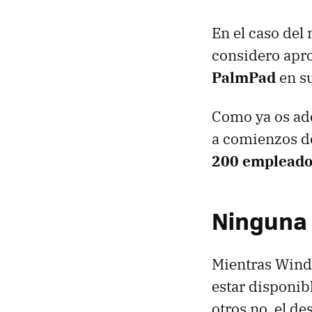
En el caso del 
considero apr
PalmPad
en s
Como ya os ad
a comienzos d
200 empleado
Ninguna 
Mientras Wind
estar disponib
otros no, el de