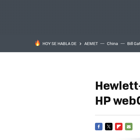
HOY SE HABLA DE
AEMET
China
Bill Ga
Hewlett
HP web
FACEBOOK
TWITTER
FLIPBOARD
E-