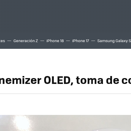
tes
Generación Z
iPhone 18
iPhone 17
Samsung Galaxy 
inemizer OLED, toma de 