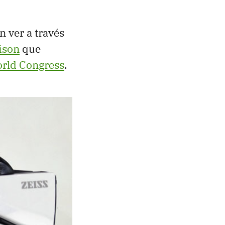
n ver a través
ison
que
rld Congress
.