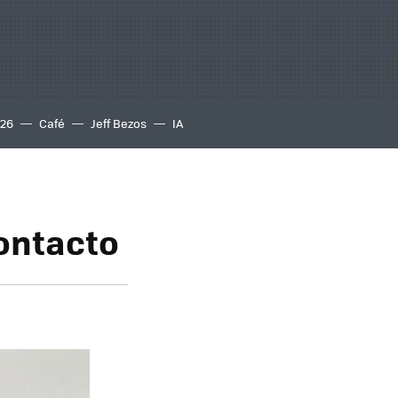
S26
Café
Jeff Bezos
IA
contacto