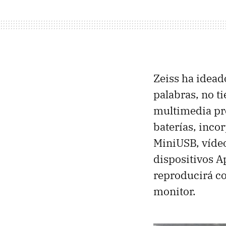
Zeiss ha idead
palabras, no t
multimedia pro
baterías, inco
MiniUSB, vídeo
dispositivos A
reproducirá co
monitor.