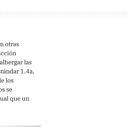
n otras
ucción
lbergar las
tándar 1.4a,
e los
os se
gual que un