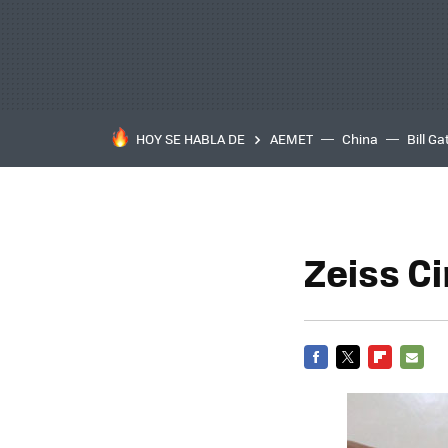
HOY SE HABLA DE
AEMET
China
Bill Ga
Zeiss C
FACEBOOK
TWITTER
FLIPBOARD
E-
MAIL