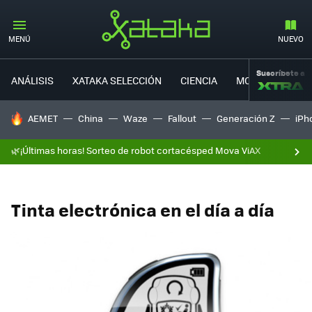
MENÚ
NUEVO
Suscríbete a
ANÁLISIS
XATAKA SELECCIÓN
CIENCIA
MOVILIDAD
HOY SE HABLA DE
AEMET
China
Waze
Fallout
Generación Z
iPh
🌿¡Últimas horas! Sorteo de robot cortacésped Mova ViAX
Tinta electrónica en el día a día