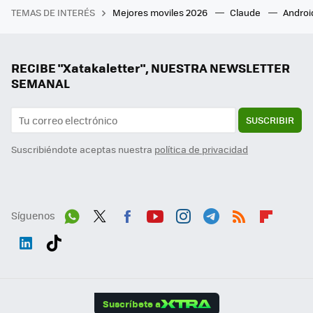
TEMAS DE INTERÉS
Mejores moviles 2026
Claude
Androi
RECIBE "Xatakaletter", NUESTRA NEWSLETTER
SEMANAL
SUSCRIBIR
Suscribiéndote aceptas nuestra
política de privacidad
Síguenos
Wh
Twit
Fac
You
Inst
Tele
RSS
Flip
ats
ter
ebo
tub
agr
gra
boa
Link
Tikt
App
ok
e
am
m
rd
edI
ok
Suscríbete a
n