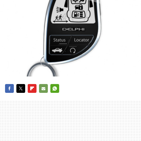
FACEBOOK
TWITTER
FLIPBOARD
E-
WHATSAPP
MAIL