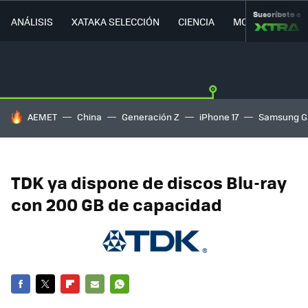
Suscríbete a
ANÁLISIS
XATAKA SELECCIÓN
CIENCIA
MOVILIDAD
HOY SE HABLA DE
AEMET
China
Generación Z
iPhone 17
Samsung G
TDK ya dispone de discos Blu-ray
con 200 GB de capacidad
FACEBOOK
TWITTER
FLIPBOARD
E-
WHATSAPP