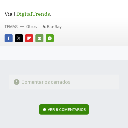
Vía |
DigitalTrends
.
TEMAS
Otros
Blu-Ray
FACEBOOK
TWITTER
FLIPBOARD
E-
WHATSAPP
MAIL
Comentarios cerrados
VER
8 COMENTARIOS