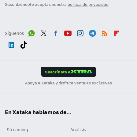
Suscribiéndote aceptas nuestra
política de privacidad
Síguenos
Wh
Twit
Fac
You
Inst
Tele
RSS
Flip
ats
ter
ebo
tub
agr
gra
boa
Link
Tikt
App
ok
e
am
m
rd
edI
ok
Suscríbete a
n
Apoya a Xataka y disfruta ventajas exclusivas
En Xataka hablamos de...
Streaming
Análisis